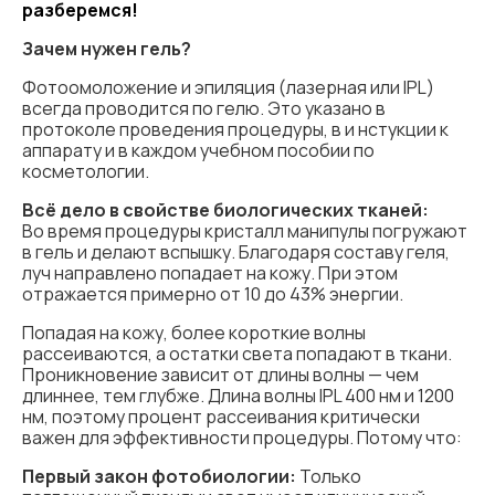
разберемся!
Зачем нужен гель?
Фотоомоложение и эпиляция (лазерная или IPL)
всегда проводится по гелю. Это указано в
протоколе проведения процедуры, в и нстукции к
аппарату и в каждом учебном пособии по
косметологии.
Всё дело в свойстве биологических тканей:
Во время процедуры кристалл манипулы погружают
в гель и делают вспышку. Благодаря составу геля,
луч направлено попадает на кожу. При этом
отражается примерно от 10 до 43% энергии.
Попадая на кожу, более короткие волны
рассеиваются, а остатки света попадают в ткани.
Проникновение зависит от длины волны — чем
длиннее, тем глубже. Длина волны IPL 400 нм и 1200
нм, поэтому процент рассеивания критически
важен для эффективности процедуры. Потому что:
Первый закон фотобиологии:
Только