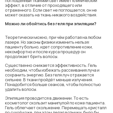
поглощенный тканями свет имеет клинический
эффект, в отличие от проходящего или
отраженного. Если свет не поглощается, он не
может оказать на ткань никакого воздействия.
Можно ли обойтись без геля при эпиляции?
Теоретически можно, при чём работая на любом
лазере. Но законы физики изменить нельзя:
пациенту больно, идет сопротивление кожи,
некомфортно и после курса процедур он
продолжает брить волосы.
Существенно снижается эффективность. Гель
необходим, чтобы избежать рассеивания луча и
сохранить энергию. Без геля луч отражается
сильнее. В ткани пройдёт меньше излучения.
Понадобится больше сеансов, чтобы полностью
удалить волосы.
Эпиляция проводится в движении. То есть
косметолог скользит манипулой по коже пациента.
Гель облегчает скольжение. Перемещать кристалл
по сухой коже, при этом делая вспышки, было бы