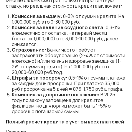
Многие салоны смотрят только на процентную
ставку, но реальная стоимость кредита включает:
Комиссия за выдачу:
0-3% от суммы кредита. На
1,000,000 руб это 0-30,000 руб.
Комиссия за ведение ссудного
счета:
0,3-1%
ежемесячно от остатка. На первый месяц
(остаток 1,000,000) это 3,000-10,000 руб, далее
снижается.
Страхование:
Банки часто требуют
застраховать оборудование (2-4% от стоимости
ежегодно) и/или жизнь и здоровье заемщика (1-
2% от суммы кредита). На 1,000,000 руб это
20,000-60,000 руб/год.
Штрафы за просрочку:
0,5-1% от суммы платежа
за каждый день просрочки. При платеже 35,000
руб просрочка на 5 дней = 875-1,750 руб штрафа.
Комиссия за досрочное погашение:
В 2025
году по закону запрещена для кредитов
физлицам, но для юрлиц может быть 1-5% от
досрочно погашаемой суммы.
Полный расчет кредита с учетом всех платежей: