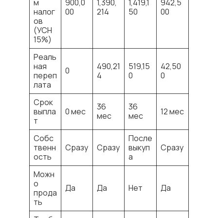
м
900,0
1,390,
1,419,1
942,5
налог
00
214
50
00
ов
(УСН
15%)
Реаль
ная
490,21
519,15
42,50
0
переп
4
0
0
лата
Срок
36
36
выпла
0 мес
12 мес
мес
мес
т
Собс
После
твенн
Сразу
Сразу
выкуп
Сразу
ость
а
Можн
о
Да
Да
Нет
Да
прода
ть