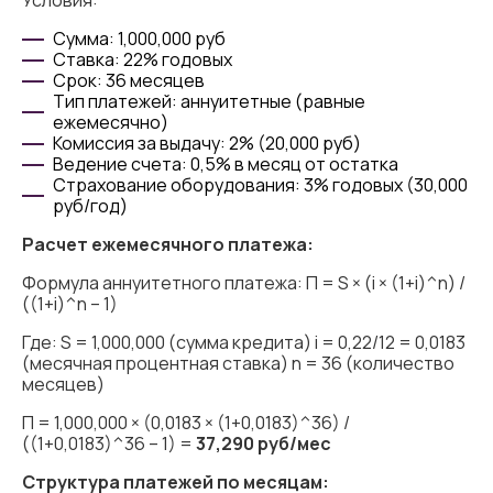
Условия:
Сумма: 1,000,000 руб
Ставка: 22% годовых
Срок: 36 месяцев
Тип платежей: аннуитетные (равные
ежемесячно)
Комиссия за выдачу: 2% (20,000 руб)
Ведение счета: 0,5% в месяц от остатка
Страхование оборудования: 3% годовых (30,000
руб/год)
Расчет ежемесячного платежа:
Формула аннуитетного платежа: П = S × (i × (1+i)^n) /
((1+i)^n – 1)
Где: S = 1,000,000 (сумма кредита) i = 0,22/12 = 0,0183
(месячная процентная ставка) n = 36 (количество
месяцев)
П = 1,000,000 × (0,0183 × (1+0,0183)^36) /
((1+0,0183)^36 – 1) =
37,290 руб/мес
Структура платежей по месяцам: