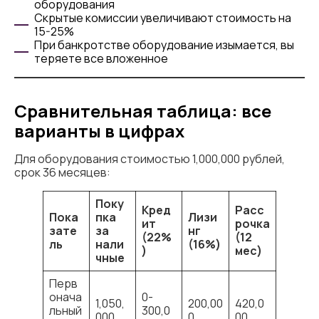
оборудования
Скрытые комиссии увеличивают стоимость на
15-25%
При банкротстве оборудование изымается, вы
теряете все вложенное
​Сравнительная таблица: все
варианты в цифрах
Для оборудования стоимостью 1,000,000 рублей,
срок 36 месяцев:
Поку
Кред
Расс
Пока
пка
Лизи
ит
рочка
зате
за
нг
(22%
(12
ль
нали
(16%)
)
мес)
чные
Перв
онача
0-
1,050,
200,00
420,0
льный
300,0
000
0
00