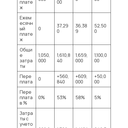
плате
00
ж
Ежем
есячн
37,29
36,38
52,50
ый
0
0
9
0
плате
ж
Общи
е
1,050,
1,610,8
1,659,
1,100,0
затра
000
40
000
00
ты
Пере
+560,
+609,
+50,0
0
плата
840
000
00
Пере
плата
0%
53%
58%
5%
в %
Затра
ты с
учето