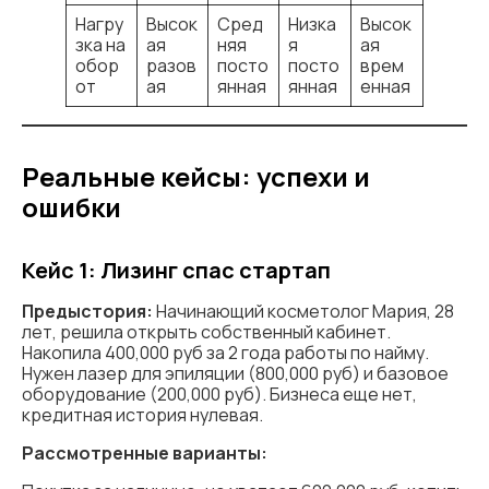
Нагру
Высок
Сред
Низка
Высок
зка на
ая
няя
я
ая
обор
разов
посто
посто
врем
от
ая
янная
янная
енная
​Реальные кейсы: успехи и
ошибки
Кейс 1: Лизинг спас стартап
Предыстория:
Начинающий косметолог Мария, 28
лет, решила открыть собственный кабинет.
Накопила 400,000 руб за 2 года работы по найму.
Нужен лазер для эпиляции (800,000 руб) и базовое
оборудование (200,000 руб). Бизнеса еще нет,
кредитная история нулевая.
Рассмотренные варианты: