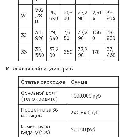
502
26,
10,6
37,2
2,51
39,
24
,78
690
00
90
4
804
0
311,
29,
7,6
37,2
1,56
38,
30
920
640
50
90
0
850
35,
37,2
37,2
37,
36
650
178
560
90
90
468
Итоговая таблица затрат:
Статья
расходов
Сумма
Основной долг
1,000,000 руб
(тело кредита)
Проценты за 36
342,840 руб
месяцев
Комиссия за
20,000 руб
выдачу (2%)