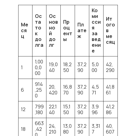
Ко
Ос
Ос
ми
Ит
та
нов
Пр
сси
Ме
Пл
ого
то
но
оц
я
ся
ате
в
к
й
ент
за
ц
ж
ме
до
до
ы
вед
сяц
лга
лг
ени
е
1,00
19,0
18,2
37,2
5,0
42,
1
0,0
40
50
90
00
290
00
914
20,
16,8
37,2
4,5
41,8
6
,25
420
70
90
71
61
0
799
22,1
15,1
37,2
3,9
41,2
12
,180
40
50
90
96
86
663
24,
13,0
37,2
3,31
40,
18
,42
210
80
90
7
607
0