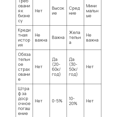
Треб
овани
Мини
Высок
Сред
я к
Нет
мальн
ие
ние
бизне
ые
су
Креди
Жела
тная
Не
Не
Важна
тельн
истор
важна
важна
а
ия
Обяза
тельн
Да
Да
ое
(20-
(30-
Нет
Нет
страх
60к/
50к/
овани
год)
год)
е
Штра
ф за
доср
10-
Нет
0-5%
Нет
очное
20%
погаш
ение