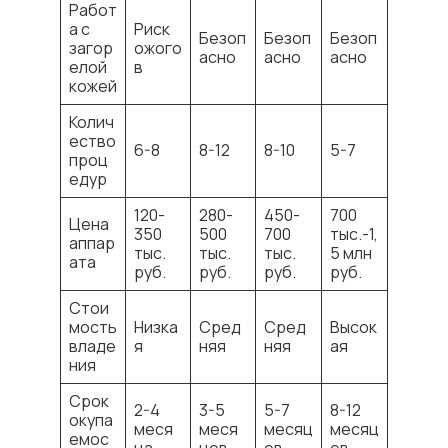
Работ
а с
Риск
Безоп
Безоп
Безоп
загор
ожого
асно
асно
асно
елой
в
кожей
Колич
ество
6-8
8-12
8-10
5-7
проц
едур
120-
280-
450-
700
Цена
350
500
700
тыс.-1,
аппар
тыс.
тыс.
тыс.
5 млн
ата
руб.
руб.
руб.
руб.
Стои
мость
Низка
Сред
Сред
Высок
владе
я
няя
няя
ая
ния
Срок
2-4
3-5
5-7
8-12
окупа
меся
меся
месяц
месяц
емос