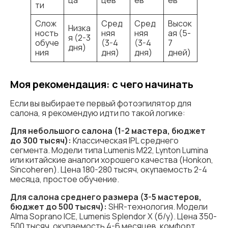
ца
цев
ев
ев
ти
Слож
Сред
Сред
Высок
Низка
ность
няя
няя
ая (5-
я (2-3
обуче
(3-4
(3-4
7
дня)
ния
дня)
дня)
дней)
Моя рекомендация: с чего начинать
Если вы выбираете первый фотоэпилятор для
салона, я рекомендую идти по такой логике:
Для небольшого салона (1-2 мастера, бюджет
до 300 тысяч):
Классическая IPL среднего
сегмента. Модели типа Lumenis M22, Lynton Lumina
или китайские аналоги хорошего качества (Honkon,
Sincoheren). Цена 180-280 тысяч, окупаемость 2-4
месяца, простое обучение.
Для салона среднего размера (3-5 мастеров,
бюджет до 500 тысяч):
SHR-технология. Модели
Alma Soprano ICE, Lumenis Splendor X (б/у). Цена 350-
500 тысяч, окупаемость 4-6 месяцев, комфорт