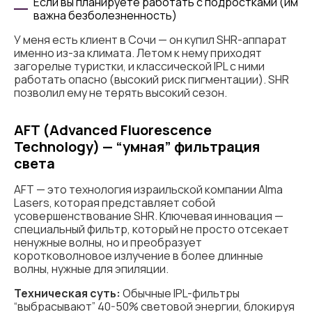
Если вы планируете работать с подростками (им
важна безболезненность)
У меня есть клиент в Сочи — он купил SHR-аппарат
именно из-за климата. Летом к нему приходят
загорелые туристки, и классической IPL с ними
работать опасно (высокий риск пигментации). SHR
позволил ему не терять высокий сезон.
AFT (Advanced Fluorescence
Technology) — “умная” фильтрация
света
AFT — это технология израильской компании Alma
Lasers, которая представляет собой
усовершенствование SHR. Ключевая инновация —
специальный фильтр, который не просто отсекает
ненужные волны, но и преобразует
коротковолновое излучение в более длинные
волны, нужные для эпиляции.
Техническая суть:
Обычные IPL-фильтры
“выбрасывают” 40-50% световой энергии, блокируя