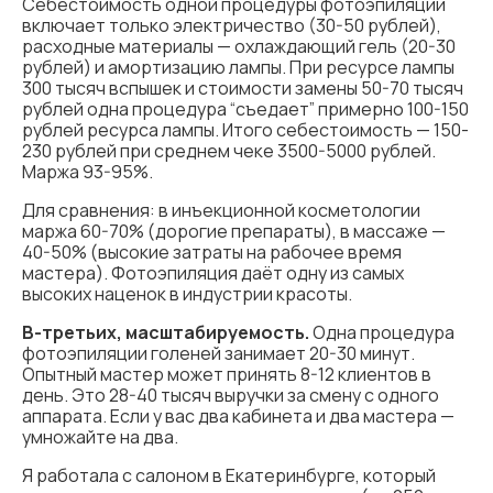
Себестоимость одной процедуры фотоэпиляции
включает только электричество (30-50 рублей),
расходные материалы — охлаждающий гель (20-30
рублей) и амортизацию лампы. При ресурсе лампы
300 тысяч вспышек и стоимости замены 50-70 тысяч
рублей одна процедура “съедает” примерно 100-150
рублей ресурса лампы. Итого себестоимость — 150-
230 рублей при среднем чеке 3500-5000 рублей.
Маржа 93-95%.
Для сравнения: в инъекционной косметологии
маржа 60-70% (дорогие препараты), в массаже —
40-50% (высокие затраты на рабочее время
мастера). Фотоэпиляция даёт одну из самых
высоких наценок в индустрии красоты.
В-третьих, масштабируемость.
Одна процедура
фотоэпиляции голеней занимает 20-30 минут.
Опытный мастер может принять 8-12 клиентов в
день. Это 28-40 тысяч выручки за смену с одного
аппарата. Если у вас два кабинета и два мастера —
умножайте на два.
Я работала с салоном в Екатеринбурге, который