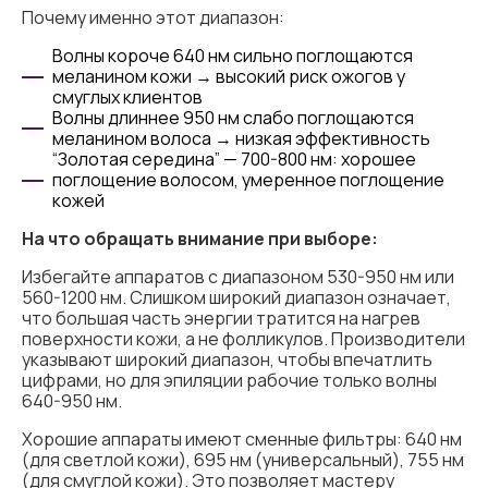
Почему именно этот диапазон:
Волны короче 640 нм сильно поглощаются
меланином кожи → высокий риск ожогов у
смуглых клиентов
Волны длиннее 950 нм слабо поглощаются
меланином волоса → низкая эффективность
“Золотая середина” — 700-800 нм: хорошее
поглощение волосом, умеренное поглощение
кожей
На что обращать внимание при выборе:
Избегайте аппаратов с диапазоном 530-950 нм или
560-1200 нм. Слишком широкий диапазон означает,
что большая часть энергии тратится на нагрев
поверхности кожи, а не фолликулов. Производители
указывают широкий диапазон, чтобы впечатлить
цифрами, но для эпиляции рабочие только волны
640-950 нм.
Хорошие аппараты имеют сменные фильтры: 640 нм
(для светлой кожи), 695 нм (универсальный), 755 нм
(для смуглой кожи). Это позволяет мастеру