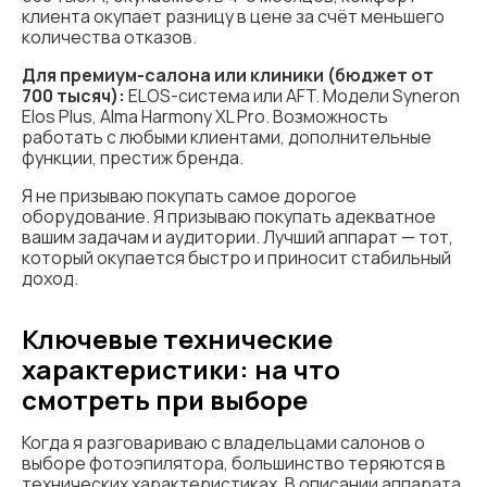
клиента окупает разницу в цене за счёт меньшего
количества отказов.
Для премиум-салона или клиники (бюджет от
700 тысяч):
ELOS-система или AFT. Модели Syneron
Elos Plus, Alma Harmony XL Pro. Возможность
работать с любыми клиентами, дополнительные
функции, престиж бренда.
Я не призываю покупать самое дорогое
оборудование. Я призываю покупать адекватное
вашим задачам и аудитории. Лучший аппарат — тот,
который окупается быстро и приносит стабильный
доход.
Ключевые технические
характеристики: на что
смотреть при выборе
Когда я разговариваю с владельцами салонов о
выборе фотоэпилятора, большинство теряются в
технических характеристиках. В описании аппарата