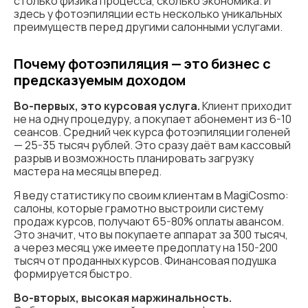
столько физика процесса, сколько экономика. И
здесь у фотоэпиляции есть несколько уникальных
преимуществ перед другими салонными услугами.
Почему фотоэпиляция — это бизнес с
предсказуемым доходом
Во-первых, это курсовая услуга.
Клиент приходит
не на одну процедуру, а покупает абонемент из 6-10
сеансов. Средний чек курса фотоэпиляции голеней
— 25-35 тысяч рублей. Это сразу даёт вам кассовый
разрыв и возможность планировать загрузку
мастера на месяцы вперед.
Я веду статистику по своим клиентам в MagiCosmo:
салоны, которые грамотно выстроили систему
продаж курсов, получают 65-80% оплаты авансом.
Это значит, что вы покупаете аппарат за 300 тысяч,
а через месяц уже имеете предоплату на 150-200
тысяч от проданных курсов. Финансовая подушка
формируется быстро.
Во-вторых, высокая маржинальность.