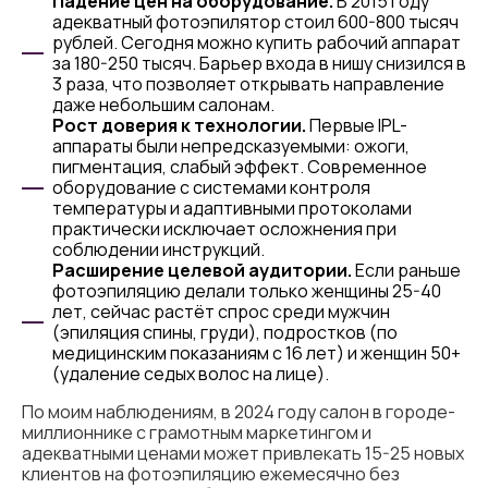
Падение цен на оборудование.
В 2015 году
адекватный фотоэпилятор стоил 600-800 тысяч
рублей. Сегодня можно купить рабочий аппарат
за 180-250 тысяч. Барьер входа в нишу снизился в
3 раза, что позволяет открывать направление
даже небольшим салонам.
Рост доверия к технологии.
Первые IPL-
аппараты были непредсказуемыми: ожоги,
пигментация, слабый эффект. Современное
оборудование с системами контроля
температуры и адаптивными протоколами
практически исключает осложнения при
соблюдении инструкций.
Расширение целевой аудитории.
Если раньше
фотоэпиляцию делали только женщины 25-40
лет, сейчас растёт спрос среди мужчин
(эпиляция спины, груди), подростков (по
медицинским показаниям с 16 лет) и женщин 50+
(удаление седых волос на лице).
По моим наблюдениям, в 2024 году салон в городе-
миллионнике с грамотным маркетингом и
адекватными ценами может привлекать 15-25 новых
клиентов на фотоэпиляцию ежемесячно без