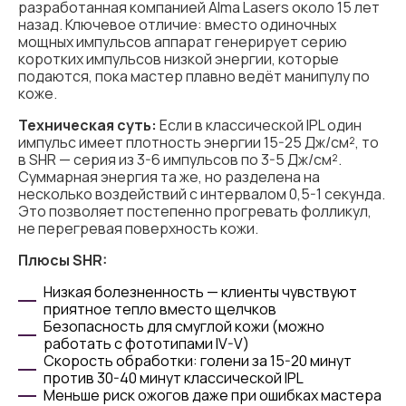
разработанная компанией Alma Lasers около 15 лет
назад. Ключевое отличие: вместо одиночных
мощных импульсов аппарат генерирует серию
коротких импульсов низкой энергии, которые
подаются, пока мастер плавно ведёт манипулу по
коже.
Техническая суть:
Если в классической IPL один
импульс имеет плотность энергии 15-25 Дж/см², то
в SHR — серия из 3-6 импульсов по 3-5 Дж/см².
Суммарная энергия та же, но разделена на
несколько воздействий с интервалом 0,5-1 секунда.
Это позволяет постепенно прогревать фолликул,
не перегревая поверхность кожи.
Плюсы SHR:
Низкая болезненность — клиенты чувствуют
приятное тепло вместо щелчков
Безопасность для смуглой кожи (можно
работать с фототипами IV-V)
Скорость обработки: голени за 15-20 минут
против 30-40 минут классической IPL
Меньше риск ожогов даже при ошибках мастера