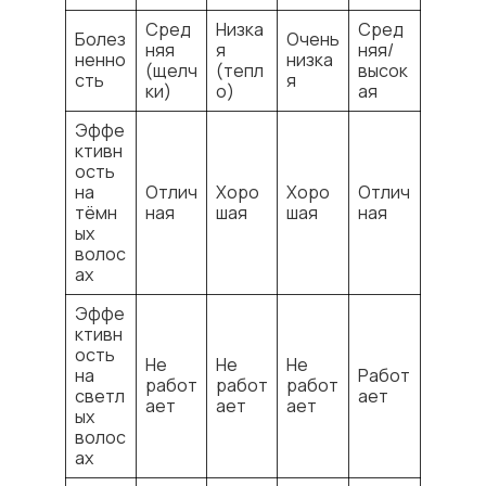
Сред
Низка
Сред
Болез
Очень
няя
я
няя/
ненно
низка
(щелч
(тепл
высок
сть
я
ки)
о)
ая
Эффе
ктивн
ость
на
Отлич
Хоро
Хоро
Отлич
тёмн
ная
шая
шая
ная
ых
волос
ах
Эффе
ктивн
ость
Не
Не
Не
на
Работ
работ
работ
работ
светл
ает
ает
ает
ает
ых
волос
ах