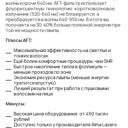
волны короче 640 нм. AFT-фильтр использует
флуоресцентную технологию: коротковолновое
излучение (520-640 нм) не блокируется, а
преобразуется в волны 640-950 нм. В итоге вы
получаете на 30-40% больше полезной энергии при
той же мощности лампы.
Плюсы AFT:
Максимальная эффективность на светлых и
тонких волосах
Ещё более комфортные процедуры, чем SHR
Быстрое накопление тепла в фолликуле —
меньше проходов по зоне
Экономия ресурса лампы (меньше энергии
тратится впустую)
Лучший результат при работе с пушковыми
волосами на лице
Минусы:
Высокая цена оборудования: от 450 тысяч
рублей
Доступно только у производителя Alma Lasers