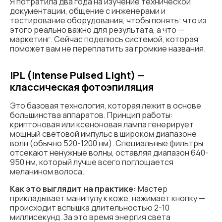
Я потратила два года на изучение технической
документации, общение с инженерами и
тестирование оборудования, чтобы понять: что из
этого реально важно для результата, а что —
маркетинг. Сейчас поделюсь системой, которая
поможет вам не переплатить за громкие названия.
IPL (Intense Pulsed Light) —
классическая фотоэпиляция
Это базовая технология, которая лежит в основе
большинства аппаратов. Принцип работы:
криптоновая или ксеноновая лампа генерирует
мощный световой импульс в широком диапазоне
волн (обычно 520-1200 нм). Специальные фильтры
отсекают ненужные волны, оставляя диапазон 640-
950 нм, который лучше всего поглощается
меланином волоса.
Как это выглядит на практике:
Мастер
прикладывает манипулу к коже, нажимает кнопку —
происходит вспышка длительностью 2-10
миллисекунд. За это время энергия света