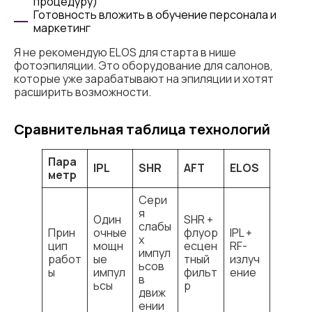
процедуру)
Готовность вложить в обучение персонала и
маркетинг
Я не рекомендую ELOS для старта в нише
фотоэпиляции. Это оборудование для салонов,
которые уже зарабатывают на эпиляции и хотят
расширить возможности.
Сравнительная таблица технологий
Пара
IPL
SHR
AFT
ELOS
метр
Сери
я
Один
SHR +
слабы
Прин
очные
флуор
IPL +
х
цип
мощн
есцен
RF-
импул
работ
ые
тный
излуч
ьсов
ы
импул
фильт
ение
в
ьсы
р
движ
ении