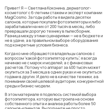
Привет! Я — Светлана Коконина, дерматолог-
косметолог с 6-летним стажем и эксперт компании
MagiCosmo. За годы работы я видела десятки
салонов, которые покупали фотоэпиляторы и либо
зарабатывали на них от 200 тысяч в месяц, либо
превращали дорогую технику в пылесборник.
Разница между этими сценариями — не в бюджете и
не в удаче, а в правильном выборе оборудования
под конкретные условия бизнеса.
Когда ко мне обращаются владельцы салонов с
вопросом “какой фотоэпилятор купить”, я всегда
начинаю не с марок и моделей, а с финансовых
расчетов. Потому что аппарат за 400 тысяч может
окупиться за 3 месяца в одних руках и не окупиться
годами в других. И дело не в качестве техники, а в
понимании своей целевой аудитории, конкурентной
среды и бизнес-модели.
В этом материале я поделюсь системой выбора
фотоэпилятора, которую выстроила на основе
собственного опыта и анализа работы более 50
салонов-клиентов. Вы получите не просто