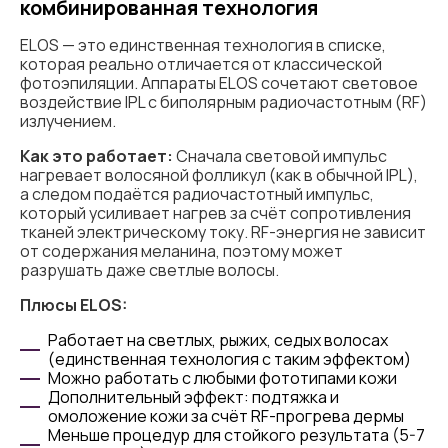
комбинированная технология
ELOS — это единственная технология в списке,
которая реально отличается от классической
фотоэпиляции. Аппараты ELOS сочетают световое
воздействие IPL с биполярным радиочастотным (RF)
излучением.
Как это работает:
Сначала световой импульс
нагревает волосяной фолликул (как в обычной IPL),
а следом подаётся радиочастотный импульс,
который усиливает нагрев за счёт сопротивления
тканей электрическому току. RF-энергия не зависит
от содержания меланина, поэтому может
разрушать даже светлые волосы.
Плюсы ELOS:
Работает на светлых, рыжих, седых волосах
(единственная технология с таким эффектом)
Можно работать с любыми фототипами кожи
Дополнительный эффект: подтяжка и
омоложение кожи за счёт RF-прогрева дермы
Меньше процедур для стойкого результата (5-7