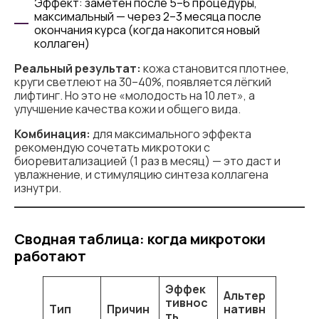
Эффект: заметен после 5–6 процедуры,
максимальный — через 2–3 месяца после
окончания курса (когда накопится новый
коллаген)
Реальный результат:
кожа становится плотнее,
круги светлеют на 30–40%, появляется лёгкий
лифтинг. Но это не «молодость на 10 лет», а
улучшение качества кожи и общего вида.
Комбинация:
для максимального эффекта
рекомендую сочетать микротоки с
биоревитализацией (1 раз в месяц) — это даст и
увлажнение, и стимуляцию синтеза коллагена
изнутри.
Сводная таблица: когда микротоки
работают
Эффек
Альтер
тивнос
Тип
Причин
нативн
ть