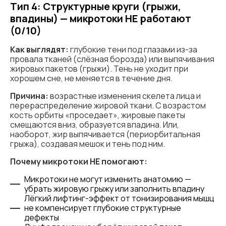
Тип 4: Структурные круги (грыжи,
впадины) — микротоки НЕ работают
(0/10)
Как выглядят:
глубокие тени под глазами из-за
провала тканей (слёзная борозда) или выпячивания
жировых пакетов (грыжи). Тень не уходит при
хорошем сне, не меняется в течение дня.
Причина:
возрастные изменения скелета лица и
перераспределение жировой ткани. С возрастом
кость орбиты «проседает», жировые пакеты
смещаются вниз, образуется впадина. Или,
наоборот, жир выпячивается (периорбитальная
грыжа), создавая мешок и тень под ним.
Почему микротоки НЕ помогают:
Микротоки не могут изменить анатомию —
убрать жировую грыжу или заполнить впадину
Лёгкий лифтинг-эффект от тонизирования мышц
не компенсирует глубокие структурные
дефекты