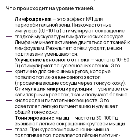
Что происходит на уровне тканей:
Лимфодренаж
— это эффект №1 для
периорбитальной зоны. Низкочастотные
импульсы (0,1–10 Гц) стимулируют сокращение
гладкой мускулатуры лимфатических сосудов.
Лимфа начинает активнее двигаться от тканей к
лимфоузлам. Результат: отёки уходят, мешки
под глазами уменьшаются.
Улучшение венозного оттока
— частоты 10–50
Гц стимулируют тонус венозных стенок. Это
критично для синюшных кругов, которые
появляются из-за венозного застоя
(просвечивающие сосуды через тонкую кожу).
Стимуляция микроциркуляции
— усиливается
капиллярный кровоток, ткани получают больше
кислорода и питательных веществ. Это
осветляет лёгкую пигментацию и улучшает
общий тонус кожи.
Тонизирование мышц
— частоты 30–100 Гц
вызывают лёгкие сокращения круговой мышцы
глаза. При курсовом применении мышца
подтягивается, появляется лёгкий лифтинг-