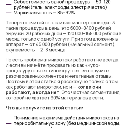
Себестоимость одной процедуры — 50–120
рублей (гель, электроды, электричество)
Маржинальность — 85–92%
Теперь посчитайте: если ваш мастер проводит 3
такие процедуры в день, это 6000–8400 рублей
выручки. 20 рабочих дней — 120 000–168 000 рублей в
месяц только с одной услуги. При этом вложения в
аппарат — от 45 000 рублей (начальный сегмент),
окупаемость — 2–3 месяца.
Но есть проблема: микротоки работают не всегда.
И если вы начнёте продавать их как «чудо-
процедуру от всех типов кругов», вы получите
разочарованных клиентов и негативные отзывы.
Поэтому в этой статье я расскажу не только о том,
как работают микротоки, но и —
когда они
работают, а когда нет
. Это честная сегментация,
которой не хватает 90% материалов в сети.
Что вы получите из этой статьи:
Понимание механизма действия микротоков на
периорбитальную зону (без медицинской воды,