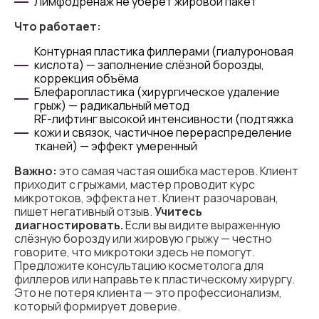
Лимфодренаж не уберёт жировой пакет
Что работает:
Контурная пластика филлерами (гиалуроновая
кислота) — заполнение слёзной борозды,
коррекция объёма
Блефаропластика (хирургическое удаление
грыж) — радикальный метод
RF-лифтинг высокой интенсивности (подтяжка
кожи и связок, частичное перераспределение
тканей) — эффект умеренный
Важно:
это самая частая ошибка мастеров. Клиент
приходит с грыжами, мастер проводит курс
микротоков, эффекта нет. Клиент разочарован,
пишет негативный отзыв.
Учитесь
диагностировать.
Если вы видите выраженную
слёзную борозду или жировую грыжу — честно
говорите, что микротоки здесь не помогут.
Предложите консультацию косметолога для
филлеров или направьте к пластическому хирургу.
Это не потеря клиента — это профессионализм,
который формирует доверие.