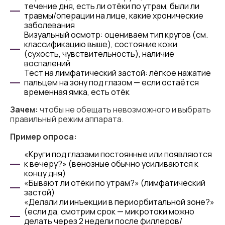
течение дня, есть ли отёки по утрам, были ли
травмы/операции на лице, какие хронические
заболевания
Визуальный осмотр: оцениваем тип кругов (см.
классификацию выше), состояние кожи
(сухость, чувствительность), наличие
воспалений
Тест на лимфатический застой: лёгкое нажатие
пальцем на зону под глазом — если остаётся
временная ямка, есть отёк
Зачем:
чтобы не обещать невозможного и выбрать
правильный режим аппарата.
Пример опроса:
«Круги под глазами постоянные или появляются
к вечеру?» (венозные обычно усиливаются к
концу дня)
«Бывают ли отёки по утрам?» (лимфатический
застой)
«Делали ли инъекции в периорбитальной зоне?»
(если да, смотрим срок — микротоки можно
делать через 2 недели после филлеров/