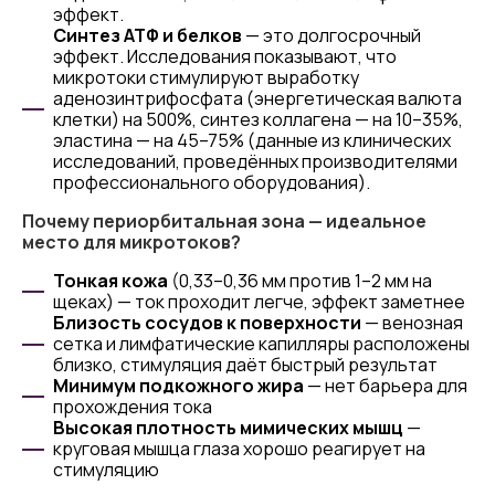
эффект.
Синтез АТФ и белков
— это долгосрочный
эффект. Исследования показывают, что
микротоки стимулируют выработку
аденозинтрифосфата (энергетическая валюта
клетки) на 500%, синтез коллагена — на 10–35%,
эластина — на 45–75% (данные из клинических
исследований, проведённых производителями
профессионального оборудования).
Почему периорбитальная зона — идеальное
место для микротоков?
Тонкая кожа
(0,33–0,36 мм против 1–2 мм на
щеках) — ток проходит легче, эффект заметнее
Близость сосудов к поверхности
— венозная
сетка и лимфатические капилляры расположены
близко, стимуляция даёт быстрый результат
Минимум подкожного жира
— нет барьера для
прохождения тока
Высокая плотность мимических мышц
—
круговая мышца глаза хорошо реагирует на
стимуляцию