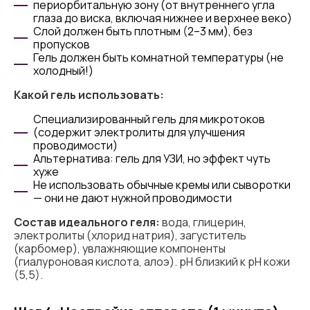
периорбитальную зону (от внутреннего угла
глаза до виска, включая нижнее и верхнее веко)
Слой должен быть плотным (2–3 мм), без
пропусков
Гель должен быть комнатной температуры (не
холодный!)
Какой гель использовать:
Специализированный гель для микротоков
(содержит электролиты для улучшения
проводимости)
Альтернатива: гель для УЗИ, но эффект чуть
хуже
Не использовать обычные кремы или сыворотки
— они не дают нужной проводимости
Состав идеального геля:
вода, глицерин,
электролиты (хлорид натрия), загуститель
(карбомер), увлажняющие компоненты
(гиалуроновая кислота, алоэ). pH близкий к pH кожи
(5,5).