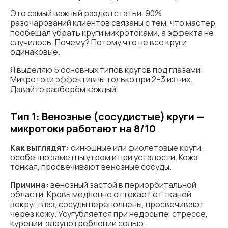
Это самый важный раздел статьи. 90%
разочарований клиентов связаны с тем, что мастер
пообещал убрать круги микротоками, а эффекта не
случилось. Почему? Потому что не все круги
одинаковые.
Я выделяю 5 основных типов кругов под глазами.
Микротоки эффективны только при 2–3 из них.
Давайте разберём каждый.
Тип 1: Венозные (сосудистые) круги —
микротоки работают на 8/10
Как выглядят:
синюшные или фиолетовые круги,
особенно заметны утром и при усталости. Кожа
тонкая, просвечивают венозные сосуды.
Причина:
венозный застой в периорбитальной
области. Кровь медленно оттекает от тканей
вокруг глаз, сосуды переполнены, просвечивают
через кожу. Усугубляется при недосыпе, стрессе,
курении, злоупотреблении солью.