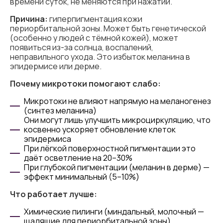
времени суток, не меняются при нажатии.
Причина:
гиперпигментация кожи
периорбитальной зоны. Может быть генетической
(особенно у людей с тёмной кожей), может
появиться из-за солнца, воспалений,
неправильного ухода. Это избыток меланина в
эпидермисе или дерме.
Почему микротоки помогают слабо:
Микротоки не влияют напрямую на меланогенез
(синтез меланина)
Они могут лишь улучшить микроциркуляцию, что
косвенно ускоряет обновление клеток
эпидермиса
При лёгкой поверхностной пигментации это
даёт осветление на 20–30%
При глубокой пигментации (меланин в дерме) —
эффект минимальный (5–10%)
Что работает лучше:
Химические пилинги (миндальный, молочный —
щадящие для периорбитальной зоны)