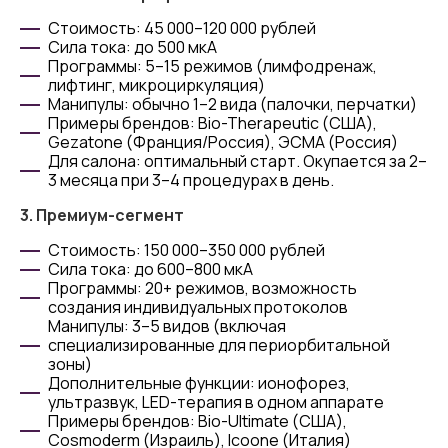
Стоимость: 45 000–120 000 рублей
Сила тока: до 500 мкА
Программы: 5–15 режимов (лимфодренаж,
лифтинг, микроциркуляция)
Манипулы: обычно 1–2 вида (палочки, перчатки)
Примеры брендов: Bio-Therapeutic (США),
Gezatone (Франция/Россия), ЭСМА (Россия)
Для салона: оптимальный старт. Окупается за 2–
3 месяца при 3–4 процедурах в день.
3. Премиум-сегмент
Стоимость: 150 000–350 000 рублей
Сила тока: до 600–800 мкА
Программы: 20+ режимов, возможность
создания индивидуальных протоколов
Манипулы: 3–5 видов (включая
специализированные для периорбитальной
зоны)
Дополнительные функции: ионофорез,
ультразвук, LED-терапия в одном аппарате
Примеры брендов: Bio-Ultimate (США),
Cosmoderm (Израиль), Icoone (Италия)