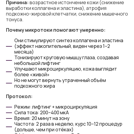
Причина:
возрастное истончение кожи (снижение
выработки коллагена и эластина), атрофия
подкожно-жировой клетчатки, снижение мышечного
тонуса.
Почему микротоки помогают умеренно:
Они стимулируют синтез коллагена и эластина
(эффект накопительный, виден через 1–2
месяца)
Тонизируют круговую мышцу глаза, создавая
небольшой лифтинг
Улучшают микроциркуляцию, кожа выглядит
более «живой»
Но не могут вернуть утраченный объём
подкожного жира
Протокол:
Режим: лифтинг + микроциркуляция
Сила тока: 200–400 мкА
Время: 20 минут на зону
Частота: 2 раза в неделю, курс 10–12 процедур
(дольше, чем при отёках)