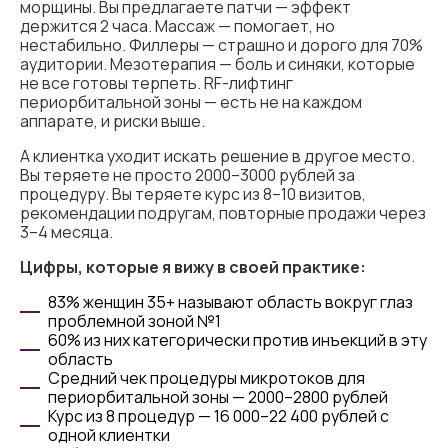
морщины. Вы предлагаете патчи — эффект
держится 2 часа. Массаж — помогает, но
нестабильно. Филлеры — страшно и дорого для 70%
аудитории. Мезотерапия — боль и синяки, которые
не все готовы терпеть. RF-лифтинг
периорбитальной зоны — есть не на каждом
аппарате, и риски выше.
А клиентка уходит искать решение в другое место.
Вы теряете не просто 2000–3000 рублей за
процедуру. Вы теряете курс из 8–10 визитов,
рекомендации подругам, повторные продажи через
3–4 месяца.
Цифры, которые я вижу в своей практике:
83% женщин 35+ называют область вокруг глаз
проблемной зоной №1
60% из них категорически против инъекций в эту
область
Средний чек процедуры микротоков для
периорбитальной зоны — 2000–2800 рублей
Курс из 8 процедур — 16 000–22 400 рублей с
одной клиентки