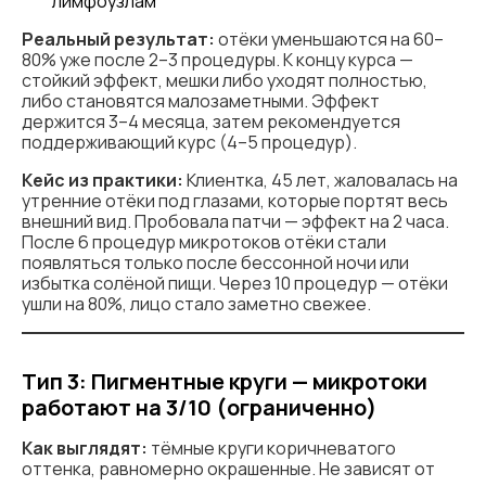
лимфоузлам
Реальный результат:
отёки уменьшаются на 60–
80% уже после 2–3 процедуры. К концу курса —
стойкий эффект, мешки либо уходят полностью,
либо становятся малозаметными. Эффект
держится 3–4 месяца, затем рекомендуется
поддерживающий курс (4–5 процедур).
Кейс из практики:
Клиентка, 45 лет, жаловалась на
утренние отёки под глазами, которые портят весь
внешний вид. Пробовала патчи — эффект на 2 часа.
После 6 процедур микротоков отёки стали
появляться только после бессонной ночи или
избытка солёной пищи. Через 10 процедур — отёки
ушли на 80%, лицо стало заметно свежее.
Тип 3: Пигментные круги — микротоки
работают на 3/10 (ограниченно)
Как выглядят:
тёмные круги коричневатого
оттенка, равномерно окрашенные. Не зависят от