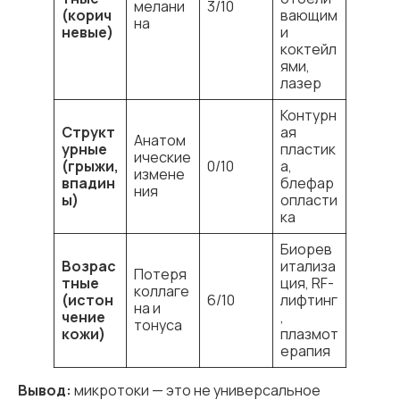
мелани
3/10
(корич
вающим
на
невые)
и
коктейл
ями,
лазер
Контурн
Структ
ая
Анатом
урные
пластик
ические
(грыжи,
0/10
а,
измене
впадин
блефар
ния
ы)
опласти
ка
Биорев
Возрас
итализа
Потеря
тные
ция, RF-
коллаге
(истон
6/10
лифтинг
на и
чение
,
тонуса
кожи)
плазмот
ерапия
Вывод:
микротоки — это не универсальное