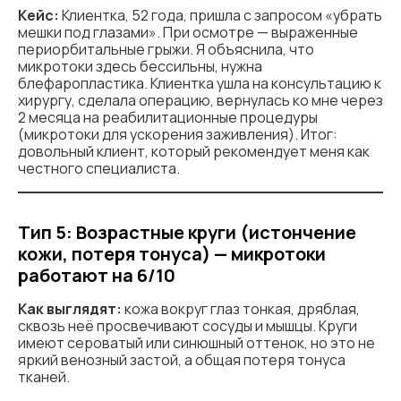
Кейс:
Клиентка, 52 года, пришла с запросом «убрать
мешки под глазами». При осмотре — выраженные
периорбитальные грыжи. Я объяснила, что
микротоки здесь бессильны, нужна
блефаропластика. Клиентка ушла на консультацию к
хирургу, сделала операцию, вернулась ко мне через
2 месяца на реабилитационные процедуры
(микротоки для ускорения заживления). Итог:
довольный клиент, который рекомендует меня как
честного специалиста.
Тип 5: Возрастные круги (истончение
кожи, потеря тонуса) — микротоки
работают на 6/10
Как выглядят:
кожа вокруг глаз тонкая, дряблая,
сквозь неё просвечивают сосуды и мышцы. Круги
имеют сероватый или синюшный оттенок, но это не
яркий венозный застой, а общая потеря тонуса
тканей.