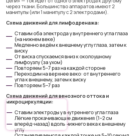
цепи» — ток идёт от одного электрода к другому
через ткани. Большинство аппаратов имеют 2
манипулы (или 1 манипулу с 2 электродами).
Схема движений для лимфодренажа:
Ставим оба электрода у внутреннего угла глаза
(на нижнем веке)
Медленно ведём к внешнему углу глаза, затем к
виску
От виска спускаемся вниз к околоушному
лимфоузлу (за ухом)
Повторяем 5–7 раз на каждой стороне
Переходим на верхнее веко: от внутреннего
угла к внешнему, затем к виску
Повторяем 5–7 раз
Схема движений для венозного оттока и
микроциркуляции:
Ставим электроды у внутреннего угла глаза
Cookie - правилами
Лёгкие прокачивающие движения (1–2 см
вперёд-назад) вдоль нижнего века к внешнему
углу
Останавливаемся в каждой точке на 5–10 секунд