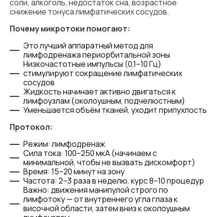
соли, алкоголь, недостаток сна, возрастное
снижение тонуса лимфатических сосудов.
Почему микротоки помогают:
Это лучший аппаратный метод для
лимфодренажа периорбитальной зоны
Низкочастотные импульсы (0,1–10 Гц)
стимулируют сокращение лимфатических
сосудов
Жидкость начинает активно двигаться к
лимфоузлам (околоушным, подчелюстным)
Уменьшается объём тканей, уходит припухлость
Протокол:
Режим: лимфодренаж
Сила тока: 100–250 мкА (начинаем с
минимальной, чтобы не вызвать дискомфорт)
Время: 15–20 минут на зону
Частота: 2–3 раза в неделю, курс 8–10 процедур
Важно: движения манипулой строго по
лимфотоку — от внутреннего угла глаза к
височной области, затем вниз к околоушным