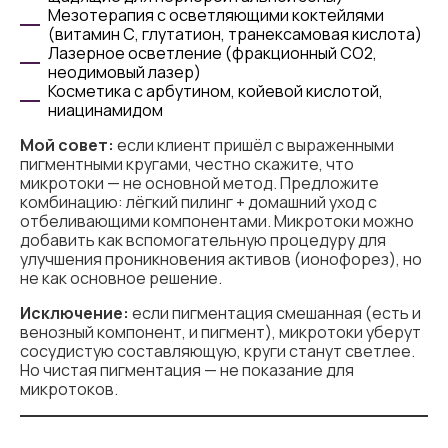
Мезотерапия с осветляющими коктейлями
(витамин С, глутатион, транексамовая кислота)
Лазерное осветление (фракционный СО2,
неодимовый лазер)
Косметика с арбутином, койевой кислотой,
ниацинамидом
Мой совет:
если клиент пришёл с выраженными
пигментными кругами, честно скажите, что
микротоки — не основной метод. Предложите
комбинацию: лёгкий пилинг + домашний уход с
отбеливающими компонентами. Микротоки можно
добавить как вспомогательную процедуру для
улучшения проникновения активов (ионофорез), но
не как основное решение.
Исключение:
если пигментация смешанная (есть и
венозный компонент, и пигмент), микротоки уберут
сосудистую составляющую, круги станут светлее.
Но чистая пигментация — не показание для
микротоков.