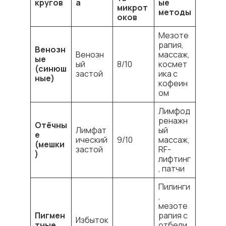
кругов
а
ые
микрот
методы
оков
Мезоте
рапия,
Венозн
Венозн
массаж,
ые
ый
8/10
космет
(синюш
застой
ика с
ные)
кофеин
ом
Лимфод
ренажн
Отёчны
Лимфат
ый
е
ический
9/10
массаж,
(мешки
застой
RF-
)
лифтинг
, патчи
Пилинги
,
мезоте
Пигмен
рапия с
Избыток
тные
отбели