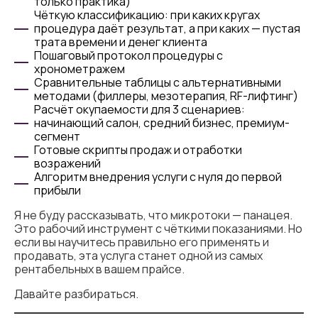
только практика)
Чёткую классификацию: при каких кругах
процедура даёт результат, а при каких — пустая
трата времени и денег клиента
Пошаговый протокол процедуры с
хронометражем
Сравнительные таблицы с альтернативными
методами (филлеры, мезотерапия, RF-лифтинг)
Расчёт окупаемости для 3 сценариев:
начинающий салон, средний бизнес, премиум-
сегмент
Готовые скрипты продаж и отработки
возражений
Алгоритм внедрения услуги с нуля до первой
прибыли
Я не буду рассказывать, что микротоки — панацея.
Это рабочий инструмент с чёткими показаниями. Но
если вы научитесь правильно его применять и
продавать, эта услуга станет одной из самых
рентабельных в вашем прайсе.
Давайте разбираться.