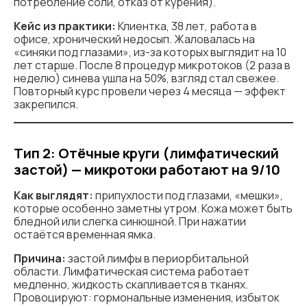
потребление соли, отказ от курения).
Кейс из практики:
Клиентка, 38 лет, работа в
офисе, хронический недосып. Жаловалась на
«синяки под глазами», из-за которых выглядит на 10
лет старше. После 8 процедур микротоков (2 раза в
неделю) синева ушла на 50%, взгляд стал свежее.
Повторный курс провели через 4 месяца — эффект
закрепился.
Тип 2: Отёчные круги (лимфатический
застой) — микротоки работают на 9/10
Как выглядят:
припухлости под глазами, «мешки»,
которые особенно заметны утром. Кожа может быть
бледной или слегка синюшной. При нажатии
остаётся временная ямка.
Причина:
застой лимфы в периорбитальной
области. Лимфатическая система работает
медленно, жидкость скапливается в тканях.
Провоцируют: гормональные изменения, избыток