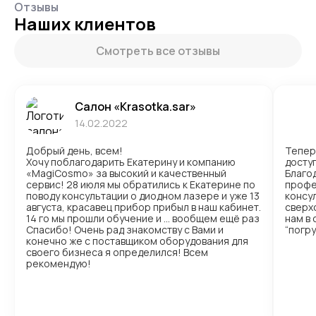
Отзывы
Наших клиентов
Смотреть все отзывы
Салон «Krasotka.sar»
14.02.2022
Добрый день, всем!
Тепер
Хочу поблагодарить Екатерину и компанию
доступ
«MagiCosmo» за высокий и качественный
Благо
сервис! 28 июля мы обратились к Екатерине по
профе
поводу консультации о диодном лазере и уже 13
консул
августа, красавец прибор прибыл в наш кабинет.
сверх
14 го мы прошли обучение и … вообщем ещё раз
нам в
Спасибо! Очень рад знакомству с Вами и
“погр
конечно же с поставщиком оборудования для
своего бизнеса я определился! Всем
рекомендую!