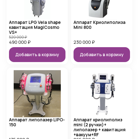
Аппарат LPG Vela shape
Аппарат Криолиполиза
кавитация MagiCosmo
Mini 800
VS+
520 000
₽
490 000
₽
230 000
₽
Добавить в корзину
Добавить в корзину
Аппарат липолазер LIPO-
Аппарат криолиполиз
150
mini (2 ручки)+
липолазер + кавитация
+вакуум+RF